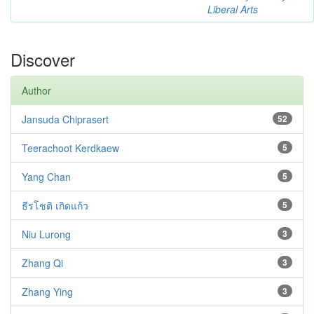
Liberal Arts
Discover
Author
Jansuda Chiprasert
52
Teerachoot Kerdkaew
5
Yang Chan
5
ธีรโชติ เกิดแก้ว
5
Niu Lurong
3
Zhang Qi
3
Zhang Ying
3