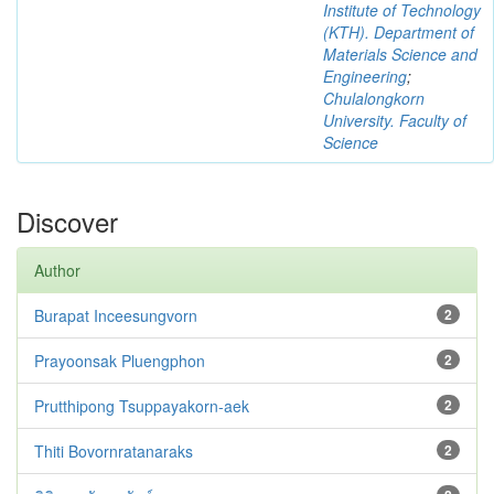
Institute of Technology
(KTH). Department of
Materials Science and
Engineering
;
Chulalongkorn
University. Faculty of
Science
Discover
Author
Burapat Inceesungvorn
2
Prayoonsak Pluengphon
2
Prutthipong Tsuppayakorn-aek
2
Thiti Bovornratanaraks
2