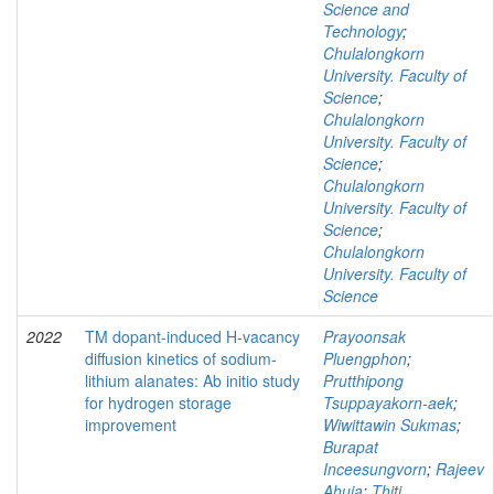
Science and
Technology
;
Chulalongkorn
University. Faculty of
Science
;
Chulalongkorn
University. Faculty of
Science
;
Chulalongkorn
University. Faculty of
Science
;
Chulalongkorn
University. Faculty of
Science
2022
TM dopant-induced H-vacancy
Prayoonsak
diffusion kinetics of sodium-
Pluengphon
;
lithium alanates: Ab initio study
Prutthipong
for hydrogen storage
Tsuppayakorn-aek
;
improvement
Wiwittawin Sukmas
;
Burapat
Inceesungvorn
;
Rajeev
Ahuja
;
Thiti