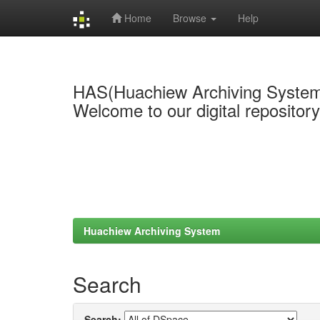
Home
Browse
Help
Skip
navigation
HAS(Huachiew Archiving Syste
Welcome to our digital repositor
Huachiew Archiving System
Search
Search: