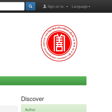
Sign on to:
Language
Discover
Author