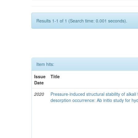
Results 1-1 of 1 (Search time: 0.001 seconds).
Item hits:
Issue
Title
Date
2020
Pressure-induced structural stability of alkali
desorption occurrence: Ab initio study for 