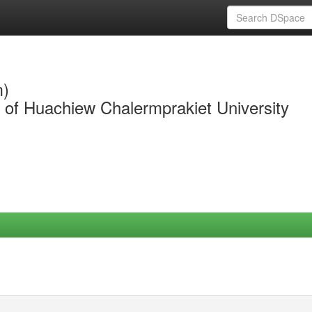
m)
y of Huachiew Chalermprakiet University