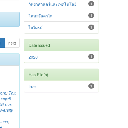
วิทยาศาสตร์และเทคโนโลยี
1
โลหะอัลคาไล
1
ไฮไดรด์
1
1
next
Date issued
2020
1
Has File(s)
true
1
vorn
;
Thiti
;
พฤทธิ
ธิติ บวร
versity.
ience
;
ce
;