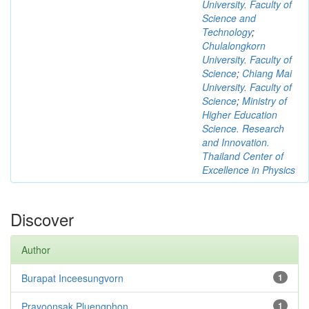
University. Faculty of
Science and
Technology
;
Chulalongkorn
University. Faculty of
Science
;
Chiang Mai
University. Faculty of
Science
;
Ministry of
Higher Education
Science. Research
and Innovation.
Thailand Center of
Excellence in Physics
Discover
Author
Burapat Inceesungvorn
1
Prayoonsak Pluengphon
1