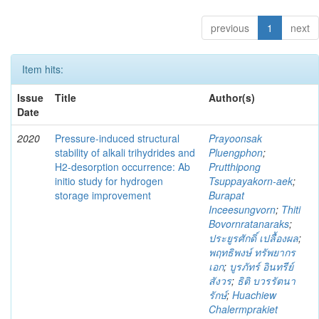
previous
1
next
Item hits:
Issue
Title
Author(s)
Date
2020
Pressure-induced structural
Prayoonsak
stability of alkali trihydrides and
Pluengphon
;
H2-desorption occurrence: Ab
Prutthipong
initio study for hydrogen
Tsuppayakorn-aek
;
storage improvement
Burapat
Inceesungvorn
;
Thiti
Bovornratanaraks
;
ประยูรศักดิ์ เปลื้องผล
;
พฤทธิพงษ์ ทรัพยากร
เอก
;
บูรภัทร์ อินทรีย์
สังวร
;
ธิติ บวรรัตนา
รักษ์
;
Huachiew
Chalermprakiet