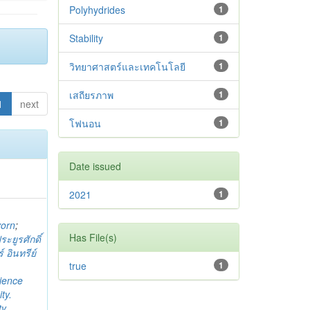
Polyhydrides
1
Stability
1
วิทยาศาสตร์และเทคโนโลยี
1
เสถียรภาพ
1
1
next
โฟนอน
1
Date issued
2021
1
vorn
;
Has File(s)
ระยูรศักดิ์
์ อินทรีย์
true
1
cience
ty.
y.