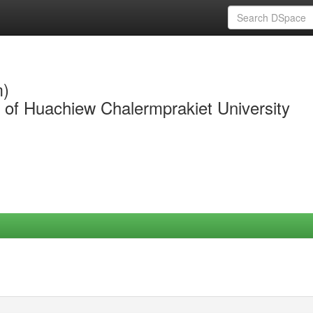
m)
y of Huachiew Chalermprakiet University