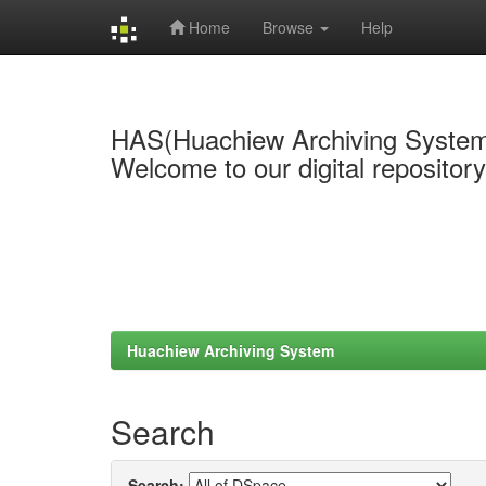
Home
Browse
Help
Skip
navigation
HAS(Huachiew Archiving Syste
Welcome to our digital repositor
Huachiew Archiving System
Search
Search: