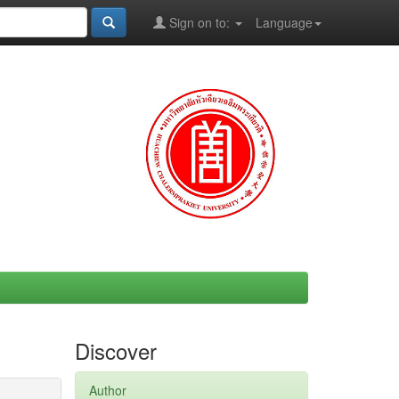
Sign on to:
Language
Discover
Author