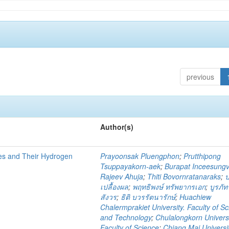
previous
Author(s)
des and Their Hydrogen
Prayoonsak Pluengphon
;
Prutthipong
Tsuppayakorn-aek
;
Burapat Inceesung
Rajeev Ahuja
;
Thiti Bovornratanaraks
;
ป
เปลื้องผล
;
พฤทธิพงษ์ ทรัพยากรเอก
;
บูรภัทร
สังวร
;
ธิติ บวรรัตนารักษ์
;
Huachiew
Chalermprakiet University. Faculty of S
and Technology
;
Chulalongkorn Universi
Faculty of Science
;
Chiang Mai Universit