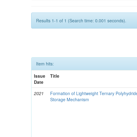
Results 1-1 of 1 (Search time: 0.001 seconds).
Item hits:
Issue
Title
Date
2021
Formation of Lightweight Ternary Polyhydri
Storage Mechanism