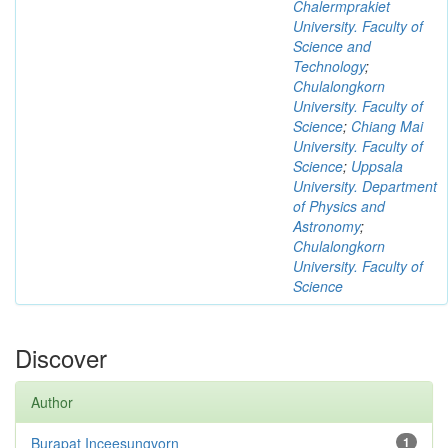
Chalermprakiet
University. Faculty of
Science and
Technology
;
Chulalongkorn
University. Faculty of
Science
;
Chiang Mai
University. Faculty of
Science
;
Uppsala
University. Department
of Physics and
Astronomy
;
Chulalongkorn
University. Faculty of
Science
Discover
Author
Burapat Inceesungvorn
1