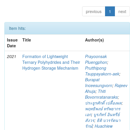
previous
1
next
Item hits:
Issue
Title
Author(s)
Date
2021
Formation of Lightweight
Prayoonsak
Ternary Polyhydrides and Their
Pluengphon
;
Hydrogen Storage Mechanism
Prutthipong
Tsuppayakorn-aek
;
Burapat
Inceesungvorn
;
Rajeev
Ahuja
;
Thiti
Bovornratanaraks
;
ประยูรศักดิ์ เปลื้องผล
;
พฤทธิพงษ์ ทรัพยากร
เอก
;
บูรภัทร์ อินทรีย์
สังวร
;
ธิติ บวรรัตนา
รักษ์
;
Huachiew