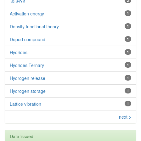
ไฮไดรด์
2
Activation energy
1
Density functional theory
1
Doped compound
1
Hydrides
1
Hydrides Ternary
1
Hydrogen release
1
Hydrogen storage
1
Lattice vibration
1
next >
Date issued