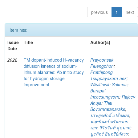
previous
1
next
Item hits:
Issue
Title
Author(s)
Date
2022
TM dopant-induced H-vacancy
Prayoonsak
diffusion kinetics of sodium-
Pluengphon
;
lithium alanates: Ab initio study
Prutthipong
for hydrogen storage
Tsuppayakorn-aek
;
improvement
Wiwittawin Sukmas
;
Burapat
Inceesungvorn
;
Rajeev
Ahuja
;
Thiti
Bovornratanaraks
;
ประยูรศักดิ์ เปลื้องผล
;
พฤทธิพงษ์ ทรัพยากร
เอก
;
วิวิธวินท์ สุขมาศ
;
บูรภัทร์ อินทรีย์สังวร
;