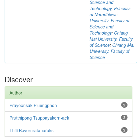
Science and
Technology
;
Princess
of Naradhiwas
University. Faculty of
Science and
Technology
;
Chiang
Mai University. Faculty
of Science
;
Chiang Mai
University. Faculty of
Science
Discover
Author
Prayoonsak Pluengphon
2
Prutthipong Tsuppayakorn-aek
2
Thiti Bovornratanaraks
2