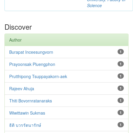
Science
Discover
Author
Burapat Inceesungvorn
1
Prayoonsak Pluengphon
1
Prutthipong Tsuppayakorn-aek
1
Rajeev Ahuja
1
Thiti Bovornratanaraks
1
Wiwittawin Sukmas
1
ธิติ บวรรัตนารักษ์
1