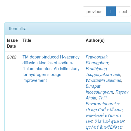
previous
1
next
Item hits:
Issue
Title
Author(s)
Date
2022
TM dopant-induced H-vacancy
Prayoonsak
diffusion kinetics of sodium-
Pluengphon
;
lithium alanates: Ab initio study
Prutthipong
for hydrogen storage
Tsuppayakorn-aek
;
improvement
Wiwittawin Sukmas
;
Burapat
Inceesungvorn
;
Rajeev
Ahuja
;
Thiti
Bovornratanaraks
;
ประยูรศักดิ์ เปลื้องผล
;
พฤทธิพงษ์ ทรัพยากร
เอก
;
วิวิธวินท์ สุขมาศ
;
บูรภัทร์ อินทรีย์สังวร
;