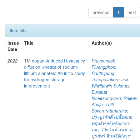
previous
1
next
Item hits:
Issue
Title
Author(s)
Date
2022
TM dopant-induced H-vacancy
Prayoonsak
diffusion kinetics of sodium-
Pluengphon
;
lithium alanates: Ab initio study
Prutthipong
for hydrogen storage
Tsuppayakorn-aek
;
improvement
Wiwittawin Sukmas
;
Burapat
Inceesungvorn
;
Rajeev
Ahuja
;
Thiti
Bovornratanaraks
;
ประยูรศักดิ์ เปลื้องผล
;
พฤทธิพงษ์ ทรัพยากร
เอก
;
วิวิธวินท์ สุขมาศ
;
บูรภัทร์ อินทรีย์สังวร
;