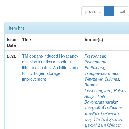
previous
1
next
Item hits:
Issue
Title
Author(s)
Date
2022
TM dopant-induced H-vacancy
Prayoonsak
diffusion kinetics of sodium-
Pluengphon
;
lithium alanates: Ab initio study
Prutthipong
for hydrogen storage
Tsuppayakorn-aek
;
improvement
Wiwittawin Sukmas
;
Burapat
Inceesungvorn
;
Rajeev
Ahuja
;
Thiti
Bovornratanaraks
;
ประยูรศักดิ์ เปลื้องผล
;
พฤทธิพงษ์ ทรัพยากร
เอก
;
วิวิธวินท์ สุขมาศ
;
บูรภัทร์ อินทรีย์สังวร
;