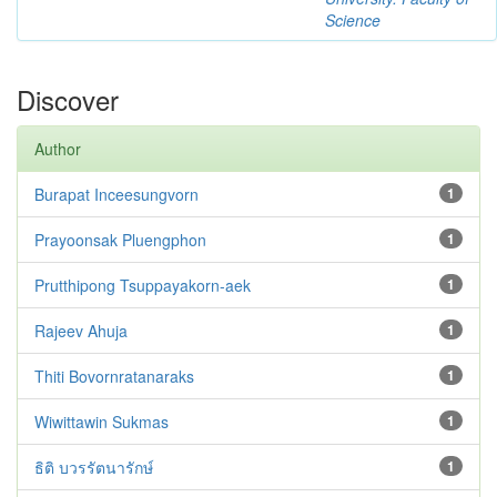
Science
Discover
Author
Burapat Inceesungvorn
1
Prayoonsak Pluengphon
1
Prutthipong Tsuppayakorn-aek
1
Rajeev Ahuja
1
Thiti Bovornratanaraks
1
Wiwittawin Sukmas
1
ธิติ บวรรัตนารักษ์
1