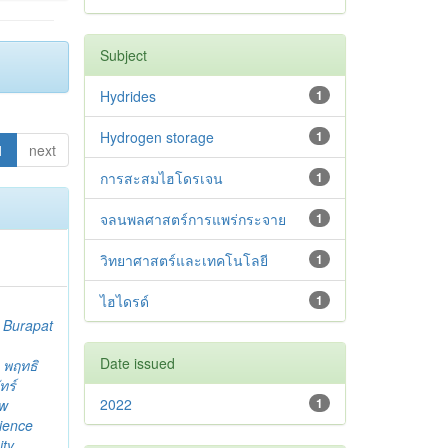
Subject
Hydrides
1
Hydrogen storage
1
1
next
การสะสมไฮโดรเจน
1
จลนพลศาสตร์การแพร่กระจาย
1
วิทยาศาสตร์และเทคโนโลยี
1
ไฮไดรด์
1
;
Burapat
Date issued
;
พฤทธิ
ัทร์
2022
1
ew
cience
ty.