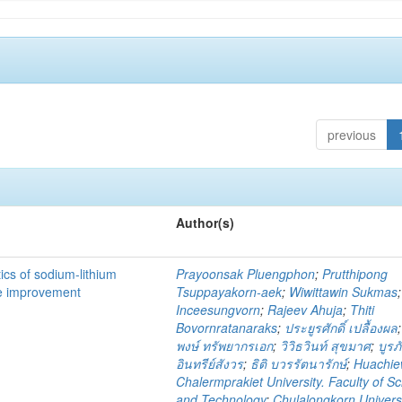
previous
Author(s)
ics of sodium-lithium
Prayoonsak Pluengphon
;
Prutthipong
ge improvement
Tsuppayakorn-aek
;
Wiwittawin Sukmas
Inceesungvorn
;
Rajeev Ahuja
;
Thiti
Bovornratanaraks
;
ประยูรศักดิ์ เปลื้องผล
พงษ์ ทรัพยากรเอก
;
วิวิธวินท์ สุขมาศ
;
บูรภ
อินทรีย์สังวร
;
ธิติ บวรรัตนารักษ์
;
Huachi
Chalermprakiet University. Faculty of S
and Technology
;
Chulalongkorn Universi