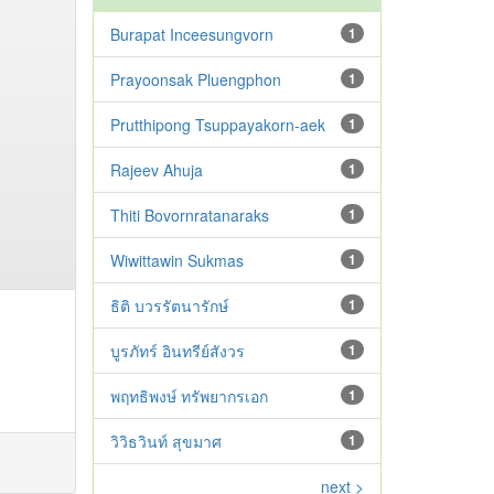
Burapat Inceesungvorn
1
Prayoonsak Pluengphon
1
Prutthipong Tsuppayakorn-aek
1
Rajeev Ahuja
1
Thiti Bovornratanaraks
1
Wiwittawin Sukmas
1
ธิติ บวรรัตนารักษ์
1
บูรภัทร์ อินทรีย์สังวร
1
พฤทธิพงษ์ ทรัพยากรเอก
1
วิวิธวินท์ สุขมาศ
1
next >