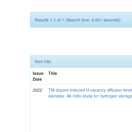
Results 1-1 of 1 (Search time: 0.001 seconds).
Item hits:
Issue
Title
Date
2022
TM dopant-induced H-vacancy diffusion kinet
alanates: Ab initio study for hydrogen stora