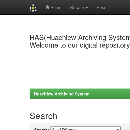
Home
Browse
Help
Skip
navigation
HAS(Huachiew Archiving Syste
Welcome to our digital repositor
Huachiew Archiving System
Search
Search: