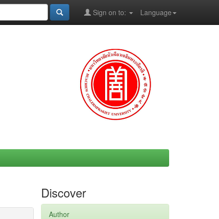
Sign on to:
Language
Discover
Author