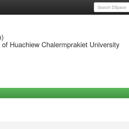
m)
y of Huachiew Chalermprakiet University