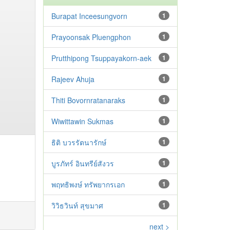
Burapat Inceesungvorn
1
Prayoonsak Pluengphon
1
Prutthipong Tsuppayakorn-aek
1
Rajeev Ahuja
1
Thiti Bovornratanaraks
1
Wiwittawin Sukmas
1
ธิติ บวรรัตนารักษ์
1
บูรภัทร์ อินทรีย์สังวร
1
พฤทธิพงษ์ ทรัพยากรเอก
1
วิวิธวินท์ สุขมาศ
1
next >