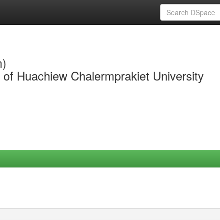
m)
y of Huachiew Chalermprakiet University