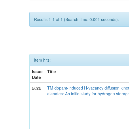
Results 1-1 of 1 (Search time: 0.001 seconds).
Item hits:
Issue
Title
Date
2022
TM dopant-induced H-vacancy diffusion kinet
alanates: Ab initio study for hydrogen stora