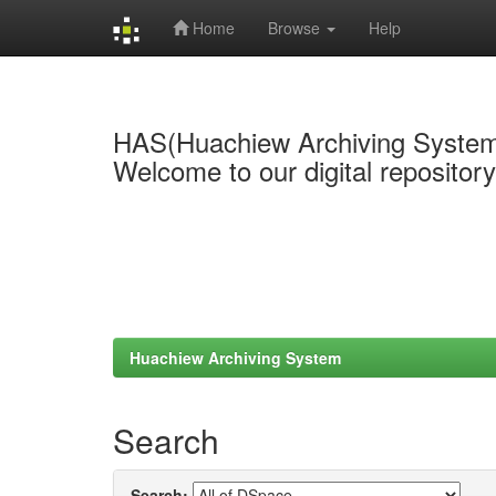
Home
Browse
Help
Skip
navigation
HAS(Huachiew Archiving Syste
Welcome to our digital repositor
Huachiew Archiving System
Search
Search: