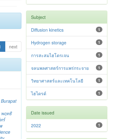
Subject
Diffusion kinetics
1
Hydrogen storage
1
1
next
การสะสมไฮโดรเจน
1
จลนพลศาสตร์การแพร่กระจาย
1
วิทยาศาสตร์และเทคโนโลยี
1
ไฮไดรด์
1
;
Burapat
Date issued
;
พฤทธิ
ัทร์
2022
1
ew
cience
ty.