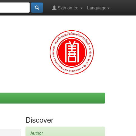
Sign on to:
Language
Discover
Author