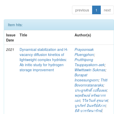
previous
1
next
Item hits:
Issue
Title
Author(s)
Date
2021
Dynamical stabilization and H-
Prayoonsak
vacancy diffusion kinetics of
Pluengphon
;
lightweight complex hydrides:
Prutthipong
Ab initio study for hydrogen
Tsuppayakorn-aek
;
storage improvement
Wiwittawin Sukmas
;
Burapat
Inceesungvorn
;
Thiti
Bovornratanaraks
;
ประยูรศักดิ์ เปลื้องผล
;
พฤทธิพงษ์ ทรัพยากร
เอก
;
วิวิธวินท์ สุขมาศ
;
บูรภัทร์ อินทรีย์สังวร
;
ธิติ บวรรัตนารักษ์
;