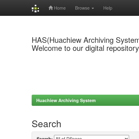
Home
Browse
Help
Skip
navigation
HAS(Huachiew Archiving Syste
Welcome to our digital repositor
Huachiew Archiving System
Search
Search: