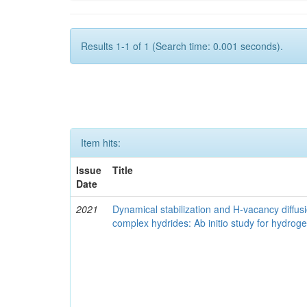
Results 1-1 of 1 (Search time: 0.001 seconds).
Item hits:
Issue
Title
Date
2021
Dynamical stabilization and H-vacancy diffusio
complex hydrides: Ab initio study for hydro