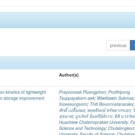
previous
Author(s)
n kinetics of lightweight
Prayoonsak Pluengphon
;
Prutthipong
gen storage improvement
Tsuppayakorn-aek
;
Wiwittawin Sukmas
Inceesungvorn
;
Thiti Bovornratanaraks
ศักดิ์ เปลื้องผล
;
พฤทธิพงษ์ ทรัพยากรเอก
;
ว
สุขมาศ
;
บูรภัทร์ อินทรีย์สังวร
;
ธิติ บวรรัต
Huachiew Chalermprakiet University. Fa
Science and Technology
;
Chulalongkor
University. Faculty of Science
;
Chulalon