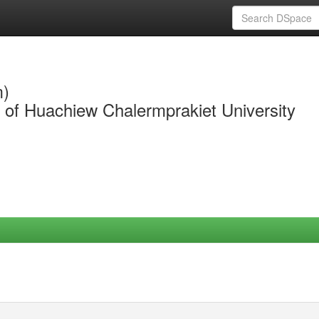
m)
y of Huachiew Chalermprakiet University