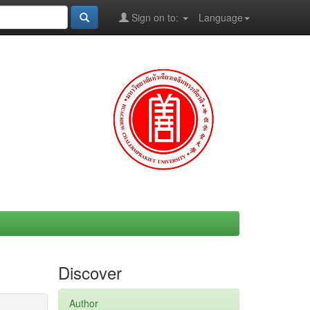
Sign on to:
Language
Discover
Author