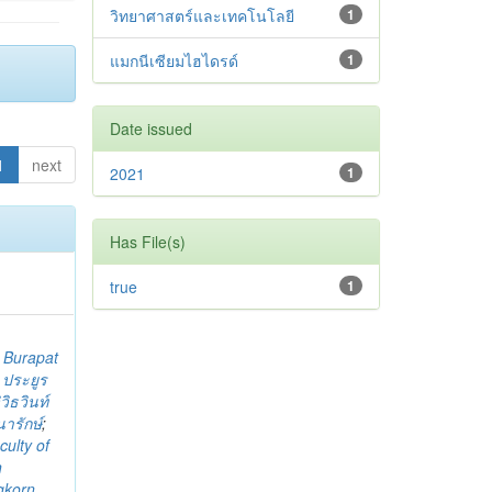
วิทยาศาสตร์และเทคโนโลยี
1
แมกนีเซียมไฮไดรด์
1
Date issued
1
next
2021
1
Has File(s)
true
1
;
Burapat
;
ประยูร
ิวิธวินท์
นารักษ์
;
culty of
n
gkorn