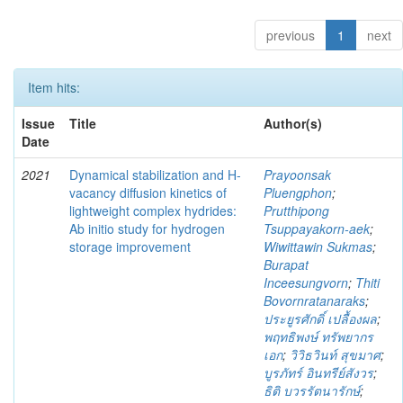
previous
1
next
Item hits:
Issue
Title
Author(s)
Date
2021
Dynamical stabilization and H-
Prayoonsak
vacancy diffusion kinetics of
Pluengphon
;
lightweight complex hydrides:
Prutthipong
Ab initio study for hydrogen
Tsuppayakorn-aek
;
storage improvement
Wiwittawin Sukmas
;
Burapat
Inceesungvorn
;
Thiti
Bovornratanaraks
;
ประยูรศักดิ์ เปลื้องผล
;
พฤทธิพงษ์ ทรัพยากร
เอก
;
วิวิธวินท์ สุขมาศ
;
บูรภัทร์ อินทรีย์สังวร
;
ธิติ บวรรัตนารักษ์
;