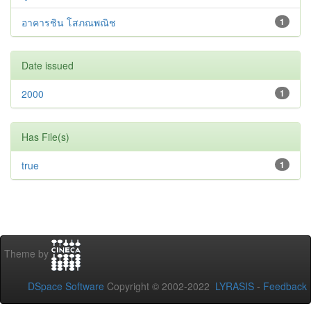
อาคารชิน โสภณพณิช
1
Date issued
2000
1
Has File(s)
true
1
Theme by
DSpace Software
Copyright © 2002-2022
LYRASIS
-
Feedback