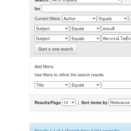
for
Current filters:
Start a new search
Add filters:
Use filters to refine the search results.
Results/Page
|
Sort items by
Results 1-1 of 1 (Search time: 0.001 seconds).