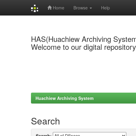
Home
Browse
Help
Skip
navigation
HAS(Huachiew Archiving Syste
Welcome to our digital repositor
Huachiew Archiving System
Search
Search: