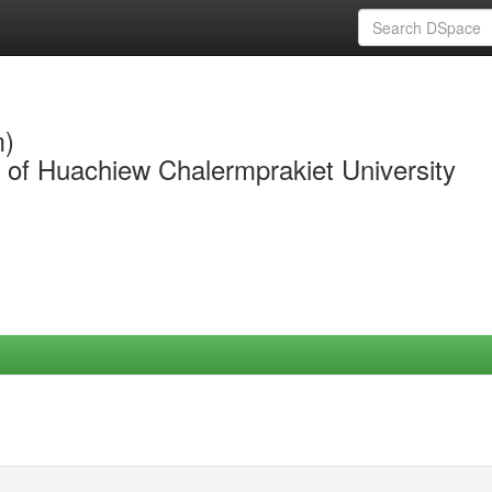
m)
y of Huachiew Chalermprakiet University