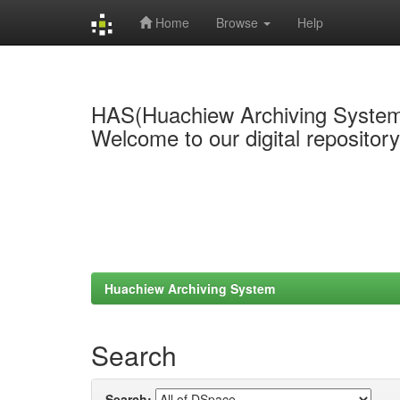
Home
Browse
Help
Skip
navigation
HAS(Huachiew Archiving Syste
Welcome to our digital repositor
Huachiew Archiving System
Search
Search: