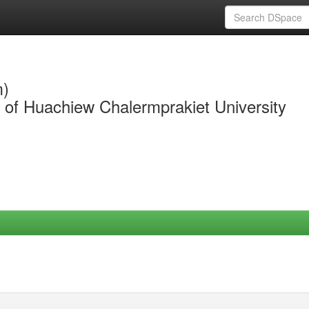
m)
y of Huachiew Chalermprakiet University