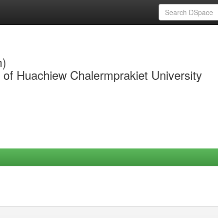
m)
y of Huachiew Chalermprakiet University