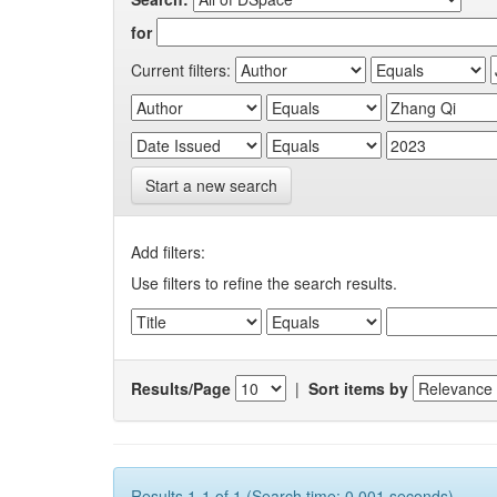
for
Current filters:
Start a new search
Add filters:
Use filters to refine the search results.
Results/Page
|
Sort items by
Results 1-1 of 1 (Search time: 0.001 seconds).