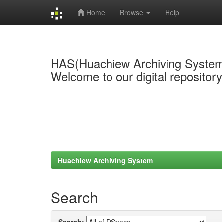
Home
Browse
Help
Skip
navigation
HAS(Huachiew Archiving Syste
Welcome to our digital repositor
Huachiew Archiving System
Search
Search: