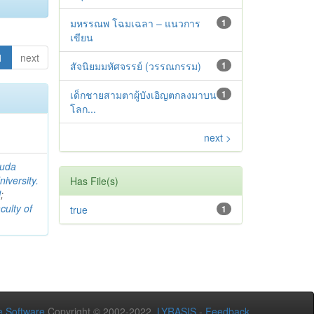
มหรรณพ โฉมเฉลา – แนวการ
1
เขียน
1
next
สัจนิยมมหัศจรรย์ (วรรณกรรม)
1
เด็กชายสามตาผู้บังเอิญตกลงมาบน
1
โลก...
next >
suda
iversity.
Has File(s)
l
;
culty of
true
1
 Software
Copyright © 2002-2022
LYRASIS
-
Feedback