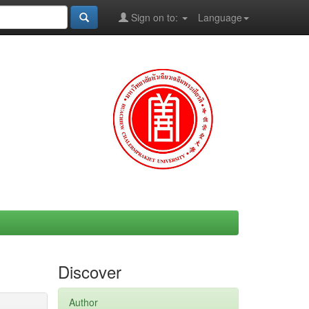
Sign on to:
Language
Discover
Author