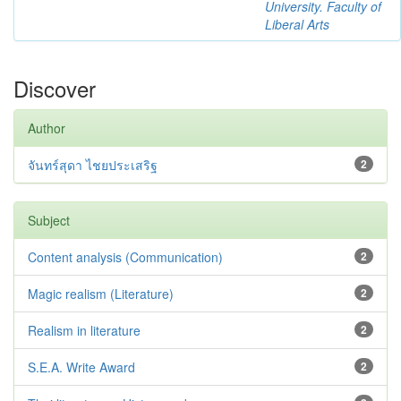
University. Faculty of
Liberal Arts
Discover
Author
จันทร์สุดา ไชยประเสริฐ
2
Subject
Content analysis (Communication)
2
Magic realism (Literature)
2
Realism in literature
2
S.E.A. Write Award
2