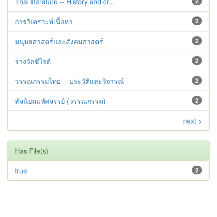
Thai literature -- History and cr...
2
การวิเคราะห์เนื้อหา
2
มนุษยศาสตร์และสังคมศาสตร์
2
รางวัลซีไรต์
2
วรรณกรรมไทย -- ประวัติและวิจารณ์
2
สัจนิยมมหัศจรรย์ (วรรณกรรม)
2
next >
Has File(s)
true
2