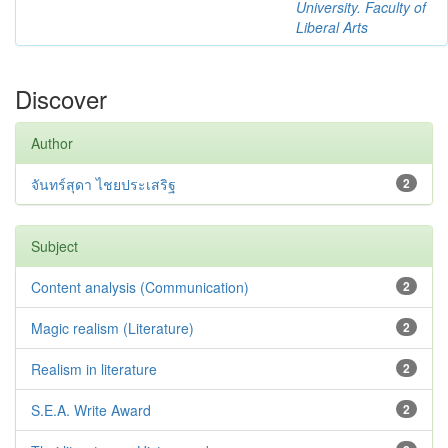
University. Faculty of
Liberal Arts
Discover
Author
จันทร์สุดา ไชยประเสริฐ
2
Subject
Content analysis (Communication)
2
Magic realism (Literature)
2
Realism in literature
2
S.E.A. Write Award
2