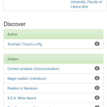
University. Faculty of
Liberal Arts
Discover
Author
จันทร์สุดา ไชยประเสริฐ
2
Subject
Content analysis (Communication)
2
Magic realism (Literature)
2
Realism in literature
2
S.E.A. Write Award
2