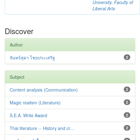
University. Faculty of
Liberal Arts
Discover
Author
จันทร์สุดา ไชยประเสริฐ
2
Subject
Content analysis (Communication)
2
Magic realism (Literature)
2
S.E.A. Write Award
2
Thai literature -- History and cr...
2