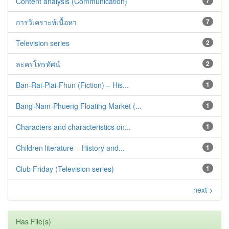
Content analysis (Communication)
7
การวิเคราะห์เนื้อหา
7
Television series
2
ละครโทรทัศน์
2
Ban-Rai-Plai-Fhun (Fiction) – His...
1
Bang-Nam-Phueng Floating Market (...
1
Characters and characteristics on...
1
Children literature – History and...
1
Club Friday (Television series)
1
next >
Has File(s)