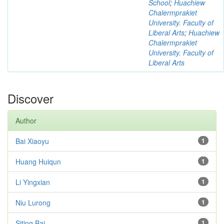
School
;
Huachiew
Chalermprakiet
University. Faculty of
Liberal Arts
;
Huachiew
Chalermprakiet
University. Faculty of
Liberal Arts
Discover
Author
Bai Xiaoyu
1
Huang Huiqun
1
Li Yingxian
1
Niu Lurong
1
Siting Bai
1