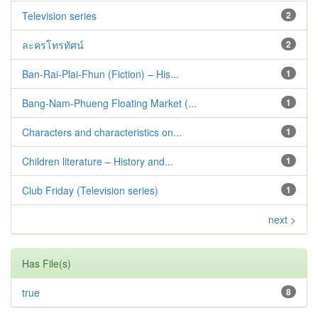
Television series
2
ละครโทรทัศน์
2
Ban-Rai-Plai-Fhun (Fiction) – His...
1
Bang-Nam-Phueng Floating Market (...
1
Characters and characteristics on...
1
Children literature – History and...
1
Club Friday (Television series)
1
next >
Has File(s)
true
8