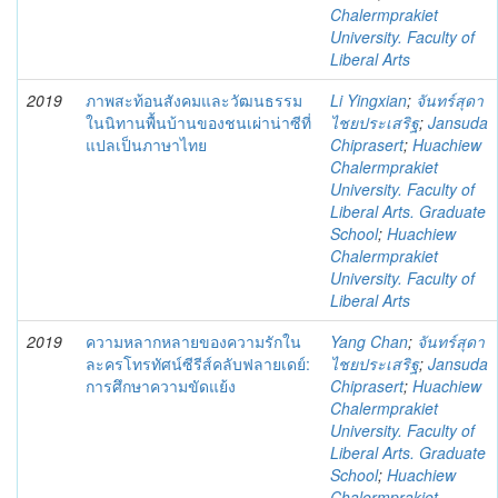
Chalermprakiet
University. Faculty of
Liberal Arts
2019
ภาพสะท้อนสังคมและวัฒนธรรม
Li Yingxian
;
จันทร์สุดา
ในนิทานพื้นบ้านของชนเผ่าน่าซีที่
ไชยประเสริฐ
;
Jansuda
แปลเป็นภาษาไทย
Chiprasert
;
Huachiew
Chalermprakiet
University. Faculty of
Liberal Arts. Graduate
School
;
Huachiew
Chalermprakiet
University. Faculty of
Liberal Arts
2019
ความหลากหลายของความรักใน
Yang Chan
;
จันทร์สุดา
ละครโทรทัศน์ซีรีส์คลับฟลายเดย์:
ไชยประเสริฐ
;
Jansuda
การศึกษาความขัดแย้ง
Chiprasert
;
Huachiew
Chalermprakiet
University. Faculty of
Liberal Arts. Graduate
School
;
Huachiew
Chalermprakiet