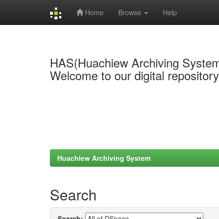
Home
Browse
Help
Skip
navigation
HAS(Huachiew Archiving Syste
Welcome to our digital repositor
Huachiew Archiving System
Search
Search: