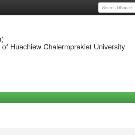
m)
y of Huachiew Chalermprakiet University