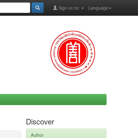
Sign on to:
Language
Discover
Author