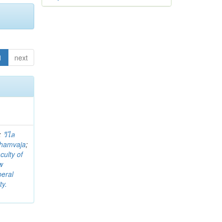
1
next
;
วิไล
Thamvaja
;
culty of
w
beral
ty.