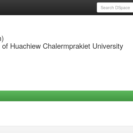
m)
y of Huachiew Chalermprakiet University