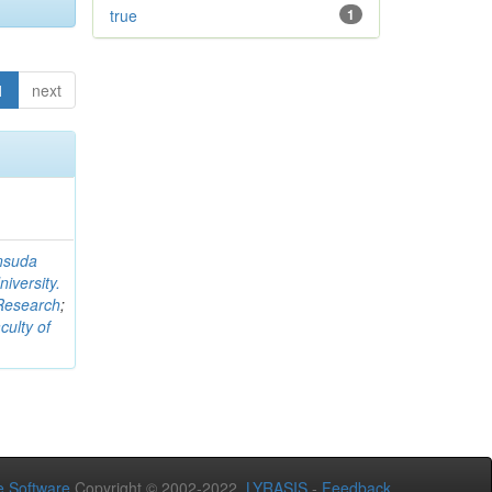
true
1
1
next
nsuda
iversity.
 Research
;
culty of
 Software
Copyright © 2002-2022
LYRASIS
-
Feedback