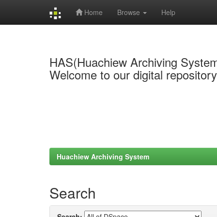
Home
Browse
Help
Skip
navigation
HAS(Huachiew Archiving Syste
Welcome to our digital repositor
Huachiew Archiving System
Search
Search: