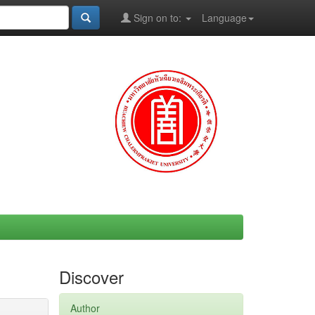
Sign on to:
Language
Discover
Author