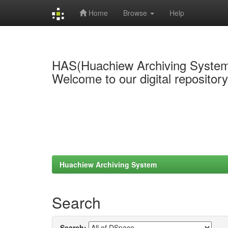
Home
Browse
Help
Skip
navigation
HAS(Huachiew Archiving Syste
Welcome to our digital repositor
Huachiew Archiving System
Search
Search: