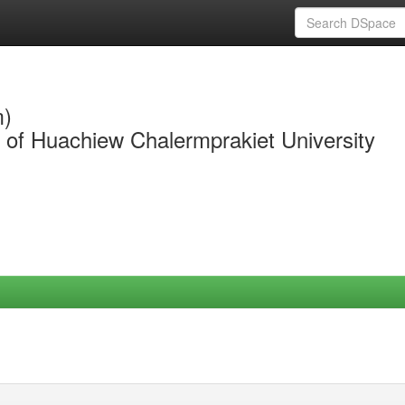
m)
y of Huachiew Chalermprakiet University