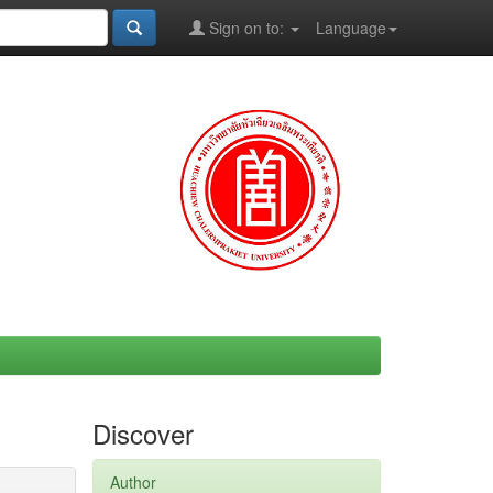
Sign on to:
Language
Discover
Author