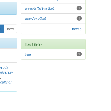
ความรักในโทรทัศน์
1
ละครโทรทัศน์
1
1
next
next >
Has File(s)
true
1
nsuda
iversity.
l
;
culty of