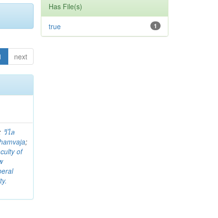
Has File(s)
true
1
1
next
;
วิไล
Thamvaja
;
culty of
w
beral
ty.