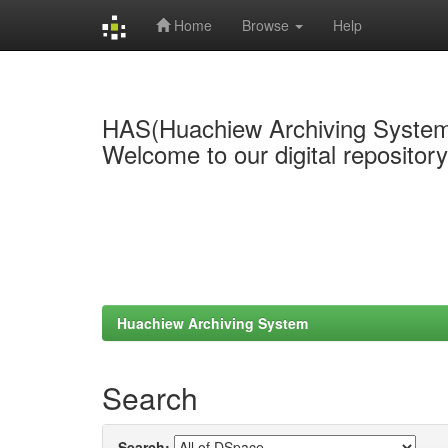
Home
Browse
Help
Skip
navigation
HAS(Huachiew Archiving Syste
Welcome to our digital repositor
Huachiew Archiving System
Search
Search: