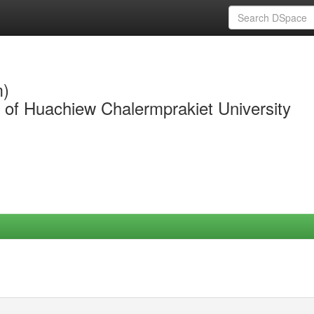
m)
y of Huachiew Chalermprakiet University