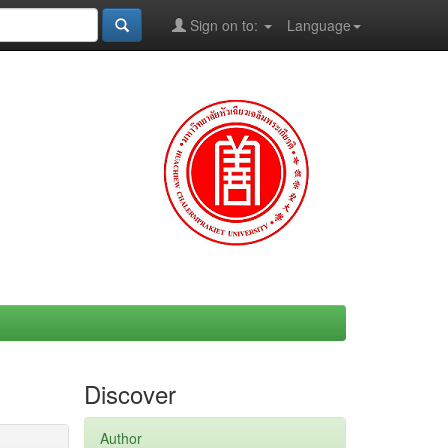
Sign on to:
Language
Discover
Author