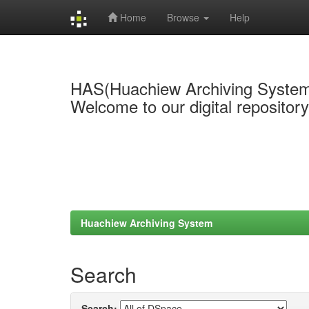
Home
Browse
Help
Skip
navigation
HAS(Huachiew Archiving Syste
Welcome to our digital repositor
Huachiew Archiving System
Search
Search: