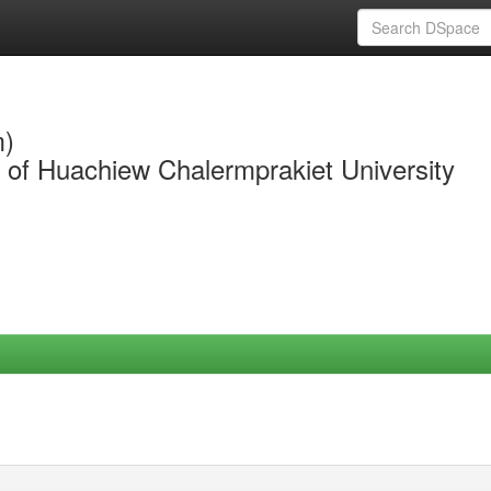
m)
y of Huachiew Chalermprakiet University