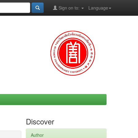
Sign on to:
Language
Discover
Author