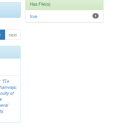
Has File(s)
true
1
1
next
;
วิไล
Thamvaja
;
culty of
w
beral
ty.