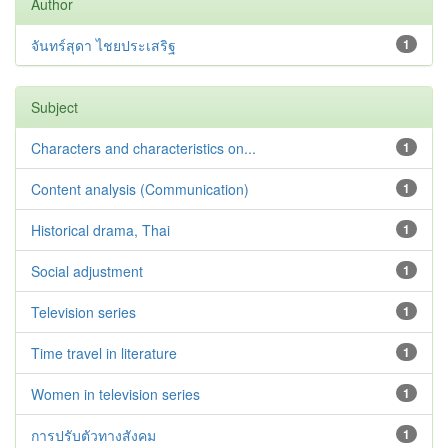
Author
จันทร์สุดา ไชยประเสริฐ
1
Subject
Characters and characteristics on...
1
Content analysis (Communication)
1
Historical drama, Thai
1
Social adjustment
1
Television series
1
Time travel in literature
1
Women in television series
1
การปรับตัวทางสังคม
1