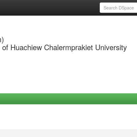
m)
y of Huachiew Chalermprakiet University