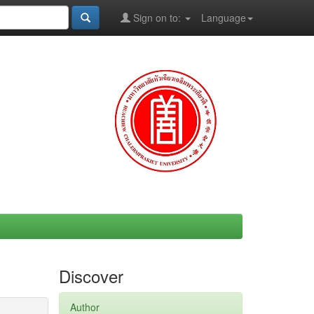
Sign on to:
Language
Discover
Author