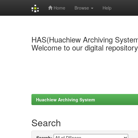
Home
Browse
Help
Skip
navigation
HAS(Huachiew Archiving Syste
Welcome to our digital repositor
Huachiew Archiving System
Search
Search: