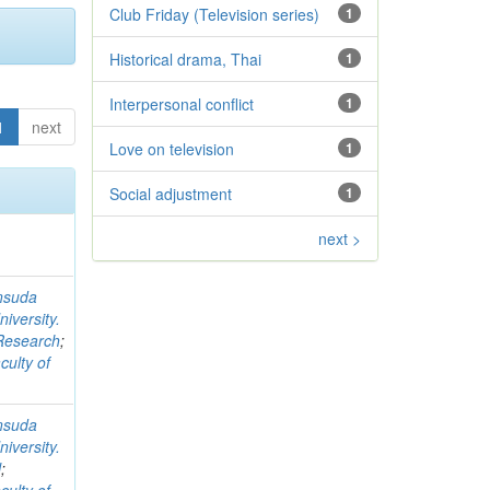
Club Friday (Television series)
1
Historical drama, Thai
1
Interpersonal conflict
1
1
next
Love on television
1
Social adjustment
1
next >
nsuda
iversity.
 Research
;
culty of
nsuda
iversity.
l
;