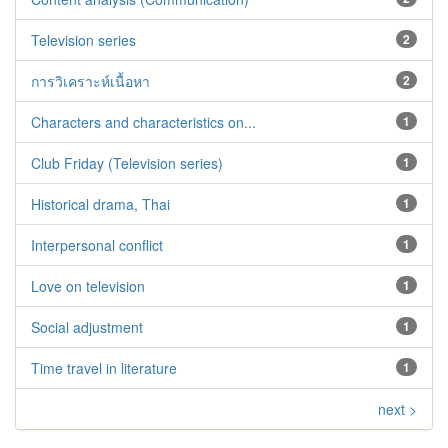
Television series
2
การวิเคราะห์เนื้อหา
2
Characters and characteristics on...
1
Club Friday (Television series)
1
Historical drama, Thai
1
Interpersonal conflict
1
Love on television
1
Social adjustment
1
Time travel in literature
1
next >