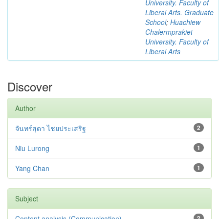
University. Faculty of
Liberal Arts. Graduate
School
;
Huachiew
Chalermprakiet
University. Faculty of
Liberal Arts
Discover
Author
จันทร์สุดา ไชยประเสริฐ
2
Niu Lurong
1
Yang Chan
1
Subject
Content analysis (Communication)
2