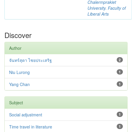
Chalermprakiet
University. Faculty of
Liberal Arts
Discover
Author
จันทร์สุดา ไชยประเสริฐ
2
Niu Lurong
1
Yang Chan
1
Subject
Social adjustment
1
Time travel in literature
1