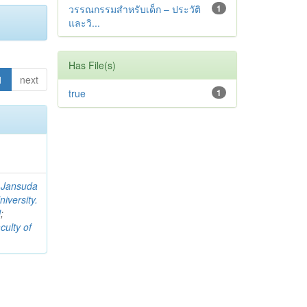
วรรณกรรมสำหรับเด็ก – ประวัติ
1
และวิ...
Has File(s)
1
next
true
1
;
Jansuda
iversity.
l
;
culty of