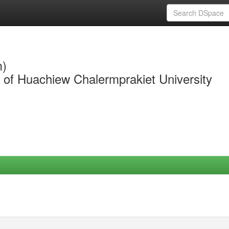
m)
y of Huachiew Chalermprakiet University