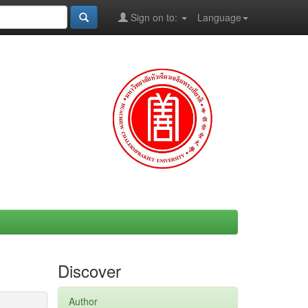
Sign on to:
Language
Discover
Author