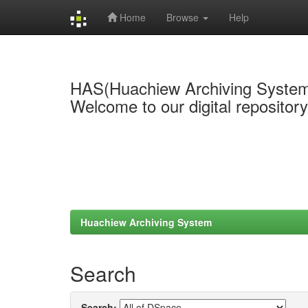
Home
Browse
Help
Skip
navigation
HAS(Huachiew Archiving Syste
Welcome to our digital repositor
Huachiew Archiving System
Search
Search: