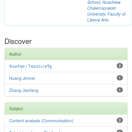
School
;
Huachiew
Chalermprakiet
University. Faculty of
Liberal Arts
Discover
Author
จันทร์สุดา ไชยประเสริฐ
2
Huang Jinmei
1
Zhang Jianfang
1
Subject
Content analysis (Communication)
2