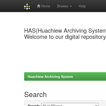
Home
Browse
Help
Skip
navigation
HAS(Huachiew Archiving Syste
Welcome to our digital repositor
Huachiew Archiving System
Search
Search: