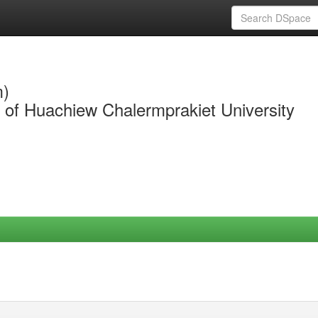
m)
y of Huachiew Chalermprakiet University