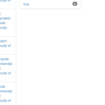
culty of
true
8
ฐ
;
prakiet
uate
sity.
sert
;
culty of
nsuda
iversity.
l
;
culty of
uda
iversity.
l
;
culty of