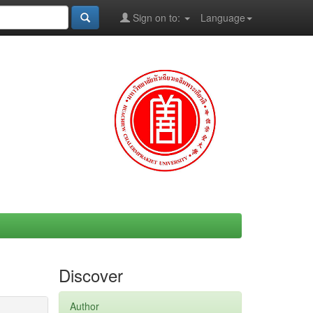
Sign on to:
Language
Discover
Author