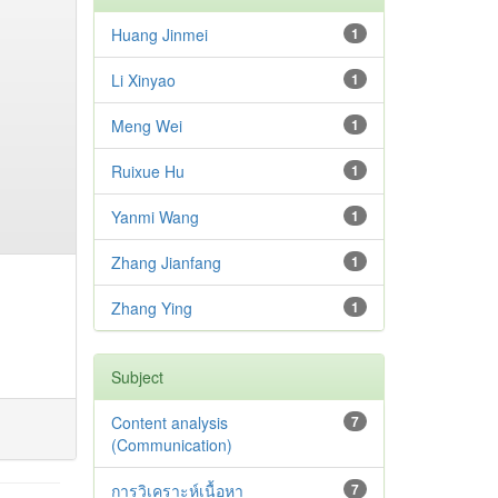
Huang Jinmei
1
Li Xinyao
1
Meng Wei
1
Ruixue Hu
1
Yanmi Wang
1
Zhang Jianfang
1
Zhang Ying
1
Subject
Content analysis
7
(Communication)
การวิเคราะห์เนื้อหา
7