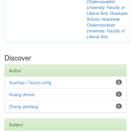
Chalermprakiet
University. Faculty of
Liberal Arts. Graduate
School
;
Huachiew
Chalermprakiet
University. Faculty of
Liberal Arts
Discover
Author
จันทร์สุดา ไชยประเสริฐ
2
Huang Jinmei
1
Zhang Jianfang
1
Subject