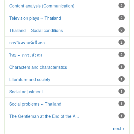
Content analysis (Communication)
2
Television plays -- Thailand
2
Thailand -- Social conditions
2
การวิเคราะห์เนื้อหา
2
ไทย -- ภาวะสังคม
2
Characters and characteristics
1
Literature and society
1
Social adjustment
1
Social problems -- Thailand
1
The Gentleman at the End of the A...
1
next >