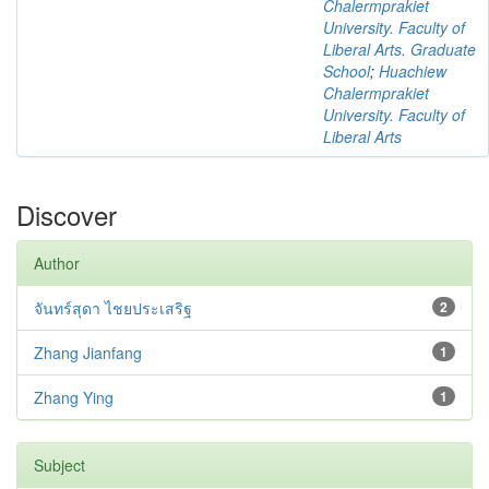
Chalermprakiet
University. Faculty of
Liberal Arts. Graduate
School
;
Huachiew
Chalermprakiet
University. Faculty of
Liberal Arts
Discover
Author
จันทร์สุดา ไชยประเสริฐ
2
Zhang Jianfang
1
Zhang Ying
1
Subject