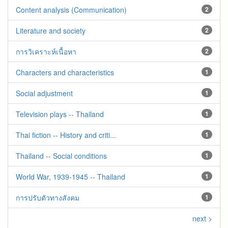
Content analysis (Communication)
2
Literature and society
2
การวิเคราะห์เนื้อหา
2
Characters and characteristics
1
Social adjustment
1
Television plays -- Thailand
1
Thai fiction -- History and criti...
1
Thailand -- Social conditions
1
World War, 1939-1945 -- Thailand
1
การปรับตัวทางสังคม
1
next >