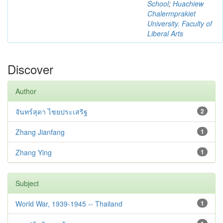
School
;
Huachiew
Chalermprakiet
University. Faculty of
Liberal Arts
Discover
Author
จันทร์สุดา ไชยประเสริฐ
2
Zhang Jianfang
1
Zhang Ying
1
Subject
World War, 1939-1945 -- Thailand
1