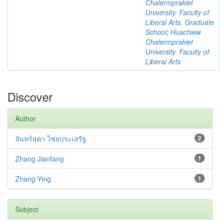
Chalermprakiet
University. Faculty of
Liberal Arts. Graduate
School
;
Huachiew
Chalermprakiet
University. Faculty of
Liberal Arts
Discover
Author
จันทร์สุดา ไชยประเสริฐ
2
Zhang Jianfang
1
Zhang Ying
1
Subject