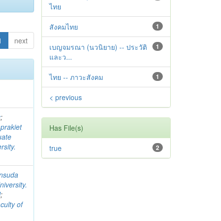
ไทย
สังคมไทย
1
1
next
เบญจมรณา (นวนิยาย) -- ประวัติ
1
และว...
ไทย -- ภาวะสังคม
1
< previous
ฐ
;
prakiet
Has File(s)
uate
sity.
true
2
nsuda
iversity.
l
;
culty of