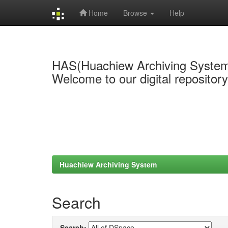
Home
Browse
Help
Skip
navigation
HAS(Huachiew Archiving Syste
Welcome to our digital repositor
Huachiew Archiving System
Search
Search: