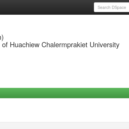
m)
y of Huachiew Chalermprakiet University