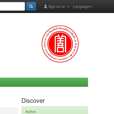
Sign on to:
Language
Discover
Author