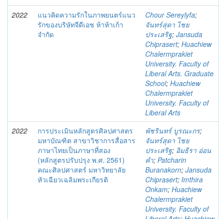
2022
แนวคิดความรักในภาพยนตร์แนว
Chour Sereylyfa
;
รักของบริษัทจีดีเอช ห้าห้าเก้า
จันทร์สุดา ไชย
จำกัด
ประเสริฐ
;
Jansuda
Chiprasert
;
Huachiew
Chalermprakiet
University. Faculty of
Liberal Arts. Graduate
School
;
Huachiew
Chalermprakiet
University. Faculty of
Liberal Arts
2022
การประเมินหลักสูตรศิลปศาสตร
พัชรินทร์ บูรณะกร
;
มหาบัณฑิต สาขาวิชาการสื่อสาร
จันทร์สุดา ไชย
ภาษาไทยเป็นภาษาที่สอง
ประเสริฐ
;
อิมธิรา อ่อน
(หลักสูตรปรับปรุง พ.ศ. 2561)
คำ
;
Patcharin
คณะศิลปศาสตร์ มหาวิทยาลัย
Buranakorn
;
Jansuda
หัวเฉียวเฉลิมพระเกียรติ
Chiprasert
;
Imthira
Onkam
;
Huachiew
Chalermprakiet
University. Faculty of
Liberal Arts
;
Huachiew