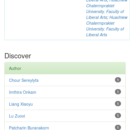
Chalermprakiet
University. Faculty of
Liberal Arts
;
Huachiew
Chalermprakiet
University. Faculty of
Liberal Arts
Discover
Author
Chour Sereylyfa
1
Imthira Onkam
1
Liang Xiaoyu
1
Lu Zuoxi
1
Patcharin Buranakorn
1