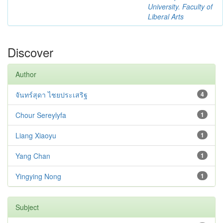
University. Faculty of
Liberal Arts
Discover
Author
จันทร์สุดา ไชยประเสริฐ
4
Chour Sereylyfa
1
Liang Xiaoyu
1
Yang Chan
1
Yingying Nong
1
Subject