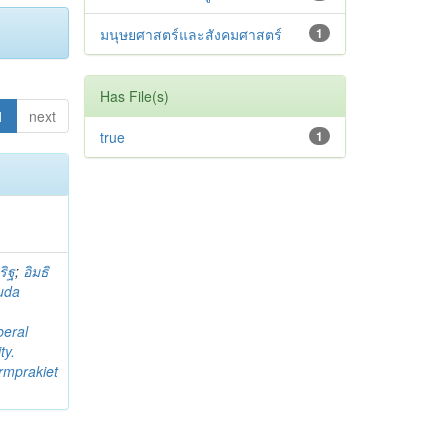
มนุษยศาสตร์และสังคมศาสตร์
1
Has File(s)
1
next
true
1
ริฐ
;
อิมธิ
uda
beral
ty.
rmprakiet