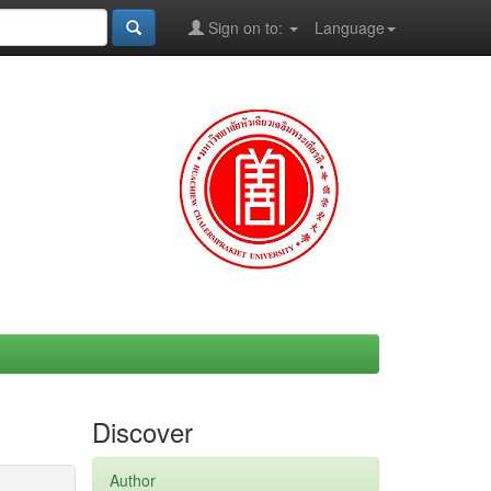
Sign on to:
Language
Discover
Author