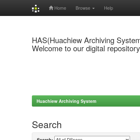
Home
Browse
Help
Skip
navigation
HAS(Huachiew Archiving Syste
Welcome to our digital repositor
Huachiew Archiving System
Search
Search: