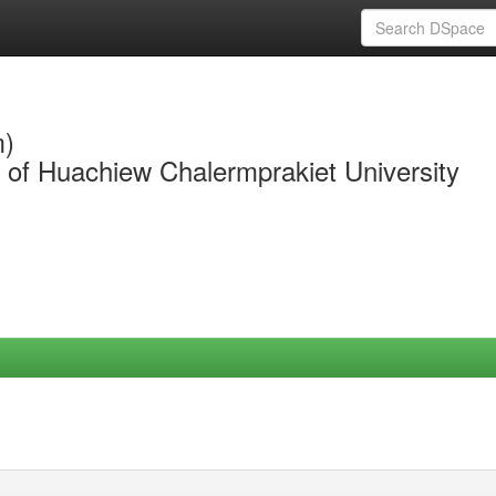
m)
y of Huachiew Chalermprakiet University