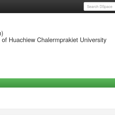
m)
y of Huachiew Chalermprakiet University