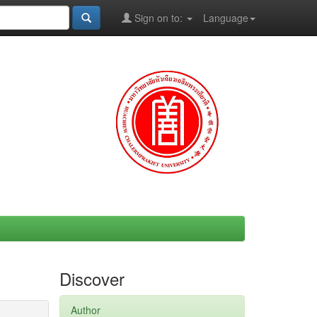
Sign on to:
Language
Discover
Author