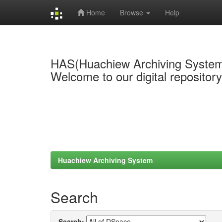
Home
Browse
Help
Skip
navigation
HAS(Huachiew Archiving Syste
Welcome to our digital repositor
Huachiew Archiving System
Search
Search: