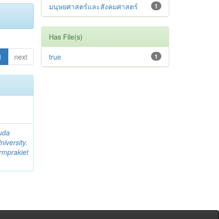
มนุษยศาสตร์และสังคมศาสตร์
1
Has File(s)
1
next
true
1
uda
iversity.
rmprakiet