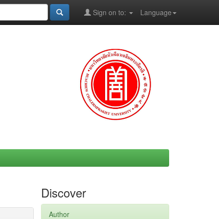
Sign on to:
Language
Discover
Author