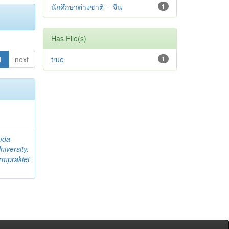
นักศึกษาต่างชาติ -- จีน
1
Has File(s)
1
next
true
1
uda
iversity.
rmprakiet