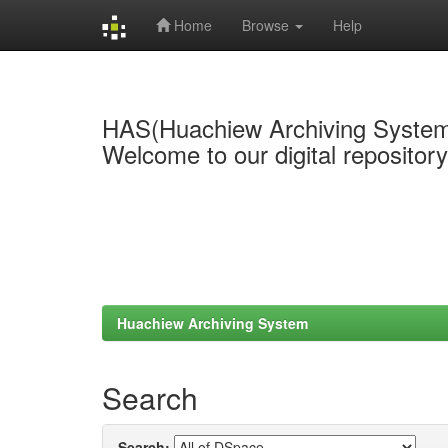
Home
Browse
Help
Skip
navigation
HAS(Huachiew Archiving Syste
Welcome to our digital repositor
Huachiew Archiving System
Search
Search: