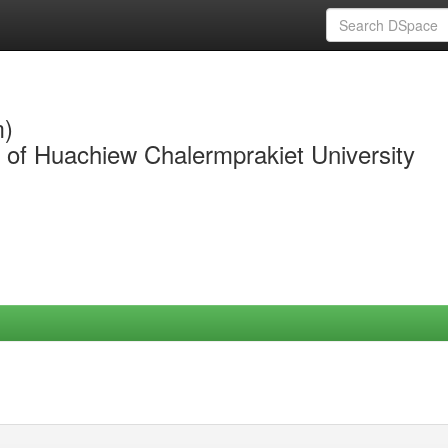
m)
y of Huachiew Chalermprakiet University