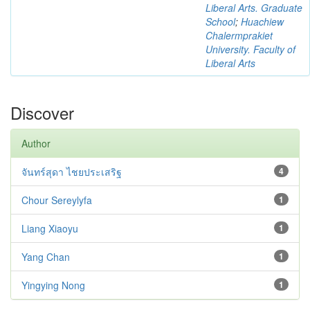
Liberal Arts. Graduate
School
;
Huachiew
Chalermprakiet
University. Faculty of
Liberal Arts
Discover
Author
จันทร์สุดา ไชยประเสริฐ
4
Chour Sereylyfa
1
Liang Xiaoyu
1
Yang Chan
1
Yingying Nong
1