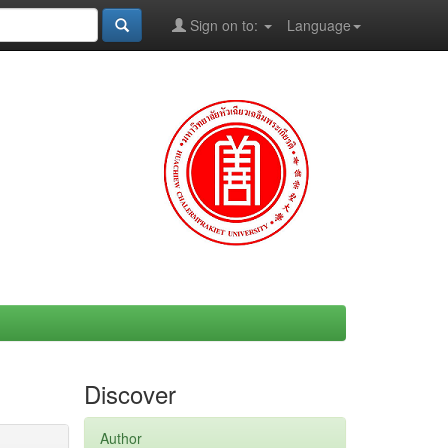
Sign on to:
Language
Discover
Author