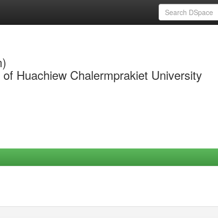
m)
y of Huachiew Chalermprakiet University