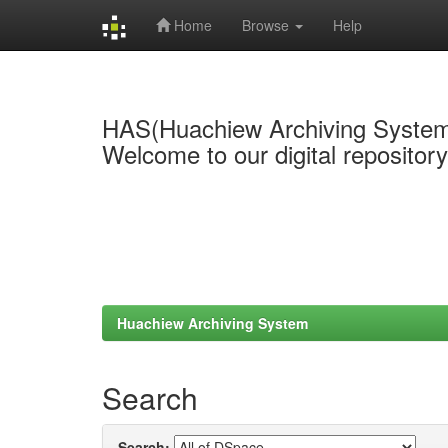
Home
Browse
Help
Skip
navigation
HAS(Huachiew Archiving Syste
Welcome to our digital repositor
Huachiew Archiving System
Search
Search: