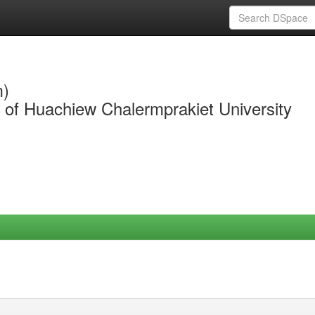
m)
y of Huachiew Chalermprakiet University