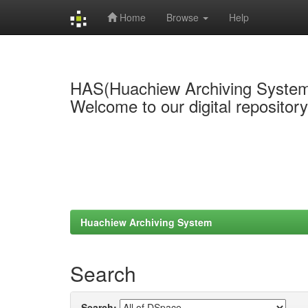
Home
Browse
Help
Skip
navigation
HAS(Huachiew Archiving Syste
Welcome to our digital repositor
Huachiew Archiving System
Search
Search: