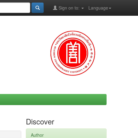
Sign on to:
Language
Discover
Author